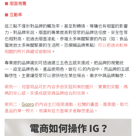
版面視覺
■
互動率
■
這三點不僅針對品牌的觸及率，甚至對轉換、導購也有相當的影響
力，對品牌來說，版面的專業度高對受眾的品牌信任度、安全性等
也相對高，若過去版面凌亂、參雜太多無關緊要的內容（如：食品
電商放太多無關緊要的生活照，恐模糊品牌焦點）
可以把過去較無
相關的照片典藏或做刪除
。
專業度的品牌識別可透過建立五色五感來達成，把品牌的視覺統
一、設定品牌色系、產品使用色，做在 IG 的內容中，而品牌的五感
聯想性，主要讓受眾可以很快地在某些場合、需求中與品牌聯想：
案例一、母嬰用品可於內容多放家庭和樂的圖片、寶寶的笑聲、媽
媽的安心感，來達成感受與品牌結合的效果。
案例二、
Gopro
的內容主打極限運動、壯闊的畫面、風景圖，取代
產品的單一照片，易讓有這方面需求者聯想產品。